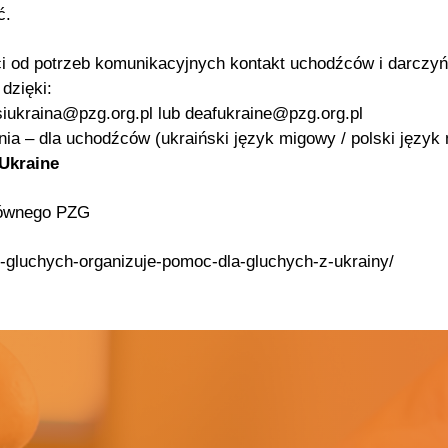
ć.
i od potrzeb komunikacyjnych kontakt uchodźców i darczy
 dzięki:
usiukraina@pzg.org.pl lub deafukraine@pzg.org.pl
inia – dla uchodźców (ukraiński język migowy / polski język 
Ukraine
Głównego PZG
k-gluchych-organizuje-pomoc-dla-gluchych-z-ukrainy/