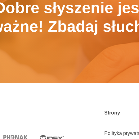
Dobre słyszenie jes
ażne! Zbadaj słuc
Strony
Polityka prywat