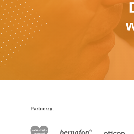
w
Partnerzy: