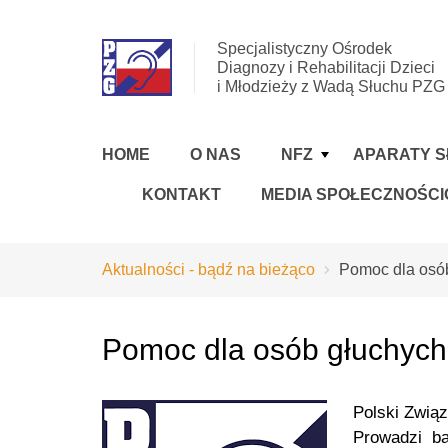
Specjalistyczny Ośrodek
Diagnozy i Rehabilitacji Dzieci
i Młodzieży z Wadą Słuchu PZG
HOME
O NAS
NFZ
APARATY 
KONTAKT
MEDIA SPOŁECZNOŚC
Aktualności - bądź na bieżąco
Pomoc dla osó
Pomoc dla osób głuchyc
Polski Zwią
Prowadzi baz