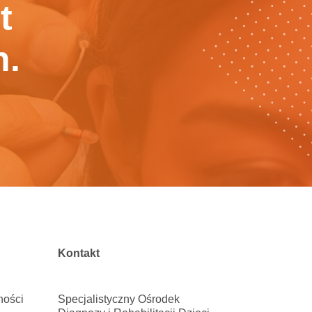
t
h.
Kontakt
ności
Specjalistyczny Ośrodek