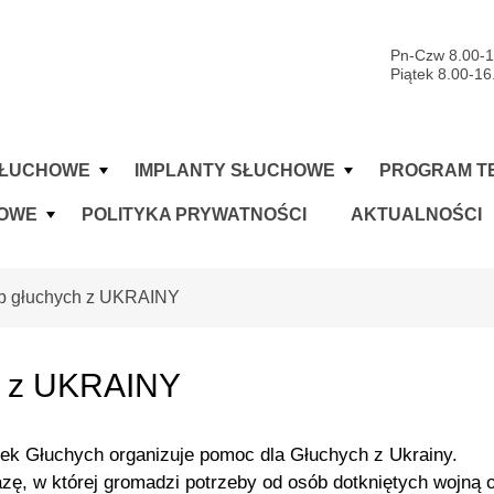
Pn-Czw 8.00-1
Piątek 8.00-16
SŁUCHOWE
IMPLANTY SŁUCHOWE
PROGRAM T
IOWE
POLITYKA PRYWATNOŚCI
AKTUALNOŚCI
b głuchych z UKRAINY
h z UKRAINY
zek Głuchych organizuje pomoc dla Głuchych z Ukrainy.
ę, w której gromadzi potrzeby od osób dotkniętych wojną o