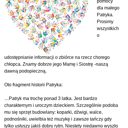
pomocy
dla małego
Patryka.
Prosimy
wszystkich
o
udostępnianie informacji o zbiórce na rzecz chorego
chłopca. Znamy dobrze jego Mamę i Siostrę -naszą
dawną podopieczną.
Oto fragment historii Patryka:
…Patryk ma trochę ponad 3 latka. Jest bardzo
charakternym i uroczym dzieckiem. Szczególnie podoba
mu się sprzęt budowlany: koparki, dźwigi, walce,
podnośniki, uwielbia też muzykę i zawsze tańczy gdy
tylko usłyszy jakiś dobry rytm. Niestety niedawno wyszło